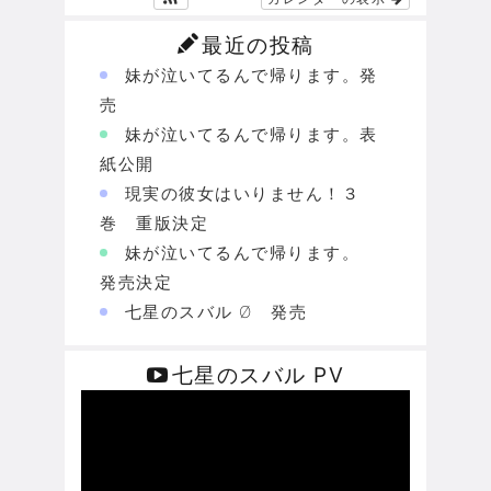
最近の投稿
妹が泣いてるんで帰ります。発
売
妹が泣いてるんで帰ります。表
紙公開
現実の彼女はいりません！３
巻 重版決定
妹が泣いてるんで帰ります。
発売決定
七星のスバル Ø 発売
七星のスバル PV
動
画
プ
レ
ー