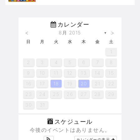
カレンダー
<
>
8月 2015
▼
日
月
火
水
木
金
土
6
2
3
3
2
2
3
6
4
4
6
4
5
6
6
2
5
3
4
6
4
6
5
3
5
4
1
1
1
1
1
2
2
2
3
4
4
3
3
4
2
5
5
5
6
3
6
4
5
5
6
4
6
2
5
7
7
7
7
7
7
7
1
1
1
1
1
13
10
10
10
13
13
12
13
13
12
10
13
13
12
10
12
11
11
11
11
11
11
8
8
8
9
9
9
8
9
8
7
7
7
7
14
10
10
10
14
12
12
14
12
13
14
14
10
13
12
14
12
14
13
13
12
11
11
11
11
11
9
9
9
8
9
8
8
8
9
2
3
4
5
6
7
8
20
20
20
20
20
20
20
15
15
15
16
16
14
16
15
18
18
18
19
16
19
14
18
18
14
14
19
19
15
18
17
17
17
17
17
20
20
20
20
21
16
16
16
18
18
15
18
21
16
19
19
21
19
21
21
15
18
19
21
19
15
15
21
18
16
19
17
17
17
17
9
10
11
12
13
14
15
22
22
22
23
24
24
23
23
24
22
25
25
25
26
23
26
24
25
25
26
24
26
22
25
27
27
27
27
27
27
27
21
21
21
21
28
23
23
23
24
25
25
24
22
24
25
28
23
26
26
28
26
28
28
24
22
25
26
28
26
22
22
28
25
23
26
27
27
27
27
16
17
18
19
20
21
22
29
29
29
30
30
28
30
29
30
28
28
28
29
31
31
31
30
30
30
29
30
29
29
30
31
31
23
24
25
26
27
28
29
30
31
スケジュール
今後のイベントはありません。
カレンダーの表示