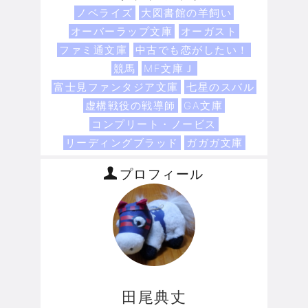
ノベライズ
大図書館の羊飼い
オーバーラップ文庫
オーガスト
ファミ通文庫
中古でも恋がしたい！
競馬
MF文庫Ｊ
富士見ファンタジア文庫
七星のスバル
虚構戦役の戦導師
GA文庫
コンプリート・ノービス
リーディングブラッド
ガガガ文庫
プロフィール
田尾典丈