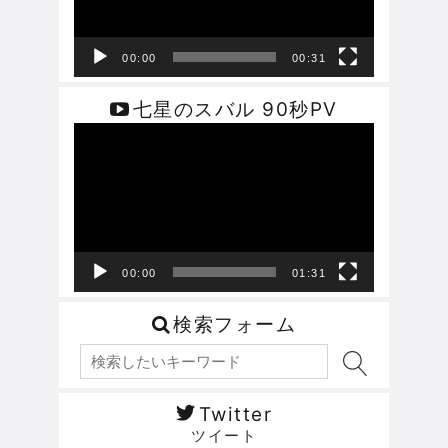
ヤ
ー
00:00
00:31
七星のスバル 90秒PV
動
画
プ
レ
ー
ヤ
ー
00:00
01:31
検索フォーム
Twitter
ツイート