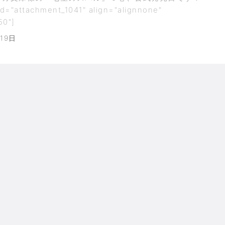
30
30
30
30
31
31
31
31
31
id="attachment_1041" align="alignnone"
50"]
19日