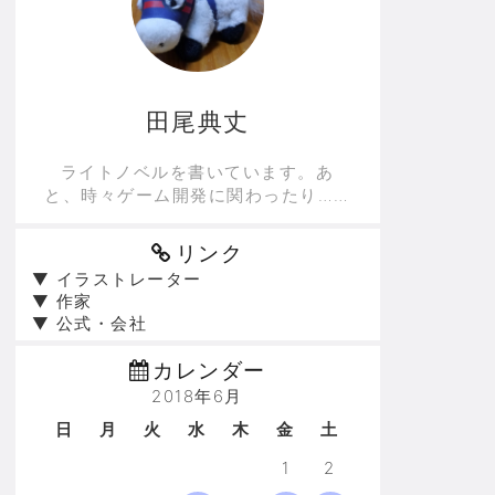
田尾典丈
ライトノベルを書いています。あ
と、時々ゲーム開発に関わったり……
リンク
▼ イラストレーター
▼ 作家
▼ 公式・会社
カレンダー
2018年6月
日
月
火
水
木
金
土
1
2