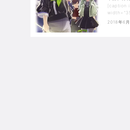
[caption 
width="3
2018年6月