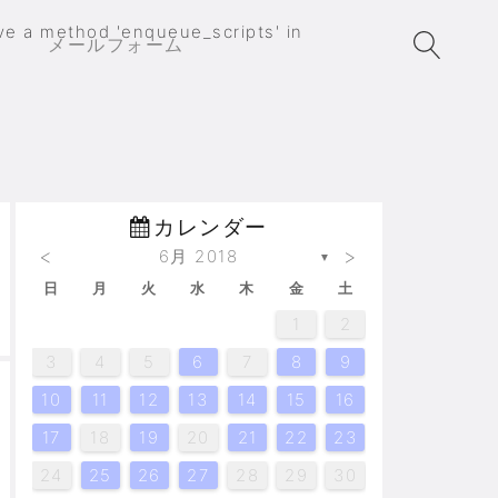
ave a method 'enqueue_scripts' in
メールフォーム
カレンダー
<
>
6月 2018
▼
日
月
火
水
木
金
土
2
2
3
4
4
3
3
4
2
5
5
5
6
3
6
4
5
5
6
4
6
2
5
7
7
7
7
7
7
7
1
1
1
1
1
1
2
14
10
10
10
14
12
12
14
12
13
14
14
10
13
12
14
12
14
13
13
12
11
11
11
11
11
9
9
8
9
8
8
8
8
9
3
4
5
6
7
8
9
20
20
20
20
21
16
16
18
18
15
18
21
16
19
19
21
19
15
21
21
15
18
19
21
19
15
15
21
18
16
19
17
17
17
17
10
11
12
13
14
15
16
28
23
23
24
25
25
24
22
24
25
28
23
26
26
28
26
22
28
28
24
22
25
26
28
26
22
22
28
25
23
26
27
27
27
27
17
18
19
20
21
22
23
30
30
29
30
29
29
29
30
31
31
24
25
26
27
28
29
30