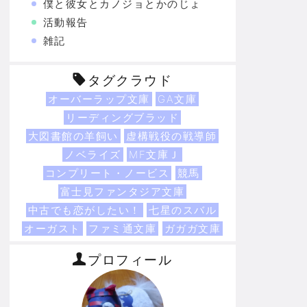
僕と彼女とカノジョとかのじょ
活動報告
雑記
タグクラウド
オーバーラップ文庫
GA文庫
リーディングブラッド
大図書館の羊飼い
虚構戦役の戦導師
ノベライズ
MF文庫Ｊ
コンプリート・ノービス
競馬
富士見ファンタジア文庫
中古でも恋がしたい！
七星のスバル
オーガスト
ファミ通文庫
ガガガ文庫
プロフィール