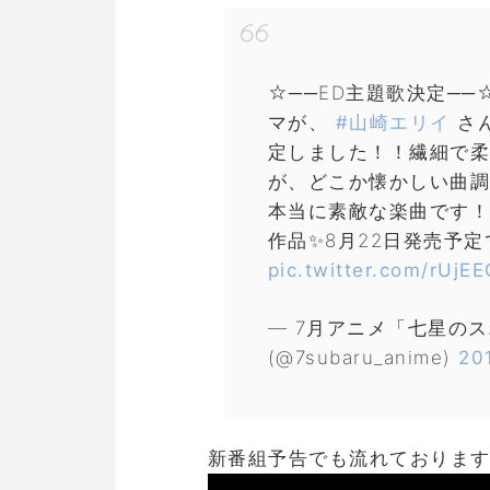
☆──ED主題歌決定──
マが、
#山崎エリイ
さ
定しました！！繊細で柔
が、どこか懐かしい曲調
本当に素敵な楽曲です！
作品✨8月22日発売予
pic.twitter.com/rUj
— 7月アニメ「七星の
(@7subaru_anime)
20
新番組予告でも流れておりま