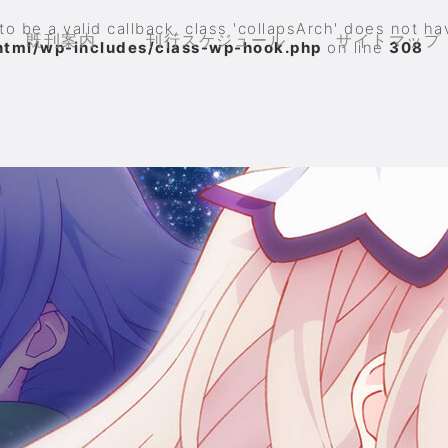
to be a valid callback, class 'collapsArch' does not h
既刊案内
刊行スケジュール
サイトマップ
html/wp-includes/class-wp-hook.php
on line
308