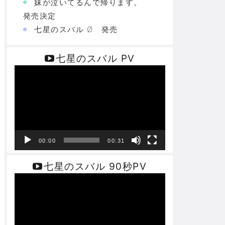
妹が泣いてるんで帰ります。
発売決定
七星のスバル Ø 発売
七星のスバル PV
動
画
プ
レ
ー
ヤ
ー
00:00
00:31
七星のスバル 90秒PV
動
画
プ
レ
ー