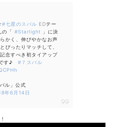
☆
#七星のスバル
EDテー
んの「
#Starlight
」に決
らかく、伸びやかなお声
とぴったりマッチして、
記念すべき初タイアップ
定です♪
#７スバル
EEQCPHh
スバル」公式
18年6月14日
す！