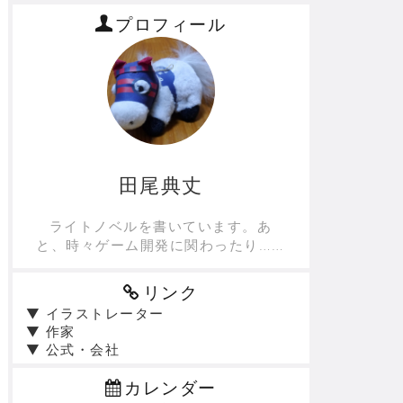
プロフィール
田尾典丈
ライトノベルを書いています。あ
と、時々ゲーム開発に関わったり……
リンク
▼ イラストレーター
▼ 作家
▼ 公式・会社
カレンダー