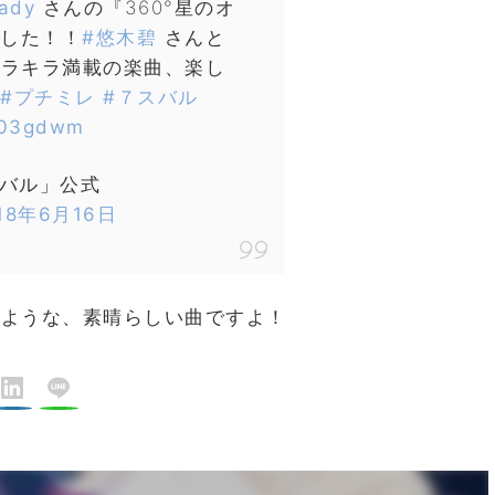
lady
さんの『360°星のオ
した！！
#悠木碧
さんと
ラキラ満載の楽曲、楽し
#プチミレ
#７スバル
8g03gdwm
スバル」公式
18年6月16日
るような、素晴らしい曲ですよ！