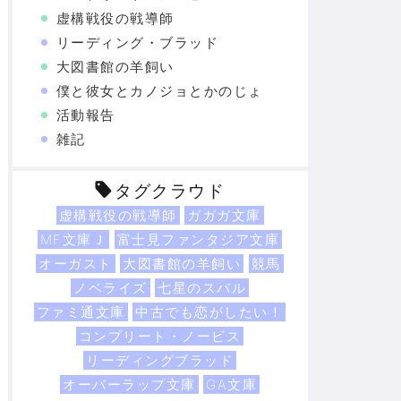
虚構戦役の戦導師
リーディング・ブラッド
大図書館の羊飼い
僕と彼女とカノジョとかのじょ
活動報告
雑記
タグクラウド
虚構戦役の戦導師
ガガガ文庫
MF文庫Ｊ
富士見ファンタジア文庫
オーガスト
大図書館の羊飼い
競馬
ノベライズ
七星のスバル
ファミ通文庫
中古でも恋がしたい！
コンプリート・ノービス
リーディングブラッド
オーバーラップ文庫
GA文庫