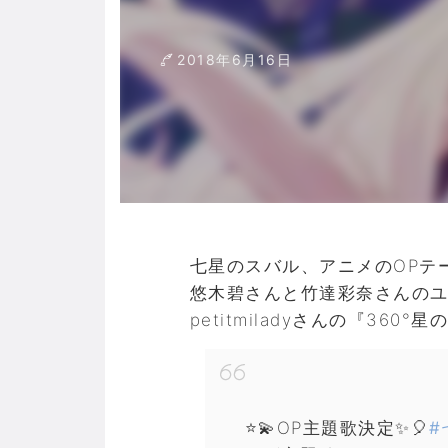
2018年6月16日
七星のスバル、アニメのOPテ
悠木碧さんと竹達彩奈さんの
petitmiladyさんの『360
⭐️💫OP主題歌決定✨🎈
#