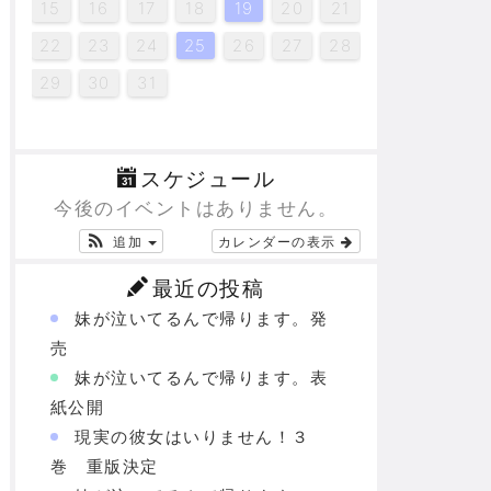
20
20
20
20
16
16
16
18
18
15
18
21
16
19
19
21
19
15
21
21
15
18
19
21
19
15
15
21
18
16
19
17
17
17
17
15
16
17
18
19
20
21
23
23
23
24
25
25
24
22
24
25
28
23
26
26
28
26
22
28
28
24
22
25
26
28
26
22
22
28
25
23
26
27
27
27
27
22
23
24
25
26
27
28
30
30
30
29
30
29
29
29
30
31
31
29
30
31
スケジュール
今後のイベントはありません。
追加
カレンダーの表示
最近の投稿
妹が泣いてるんで帰ります。発
売
妹が泣いてるんで帰ります。表
紙公開
現実の彼女はいりません！３
巻 重版決定