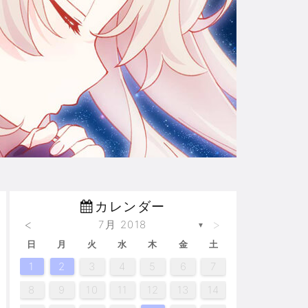
カレンダー
<
>
7月 2018
▼
日
月
火
水
木
金
土
2
2
2
3
4
4
3
3
4
2
5
5
5
6
3
6
4
5
5
6
4
6
2
5
7
7
7
7
7
7
1
1
1
1
1
1
2
3
4
5
6
7
10
10
10
14
12
12
14
12
13
14
14
10
13
12
14
12
14
13
13
12
11
11
11
11
11
9
9
9
8
9
8
8
8
8
9
8
9
10
11
12
13
14